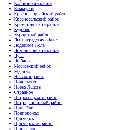
Колпинский район
Коммунар
Красногвардейский район
Красносельский район
Кронштадтский район
Кудрово
Курортный район
Ленинградская область
Лодейное Поле
Ломоносовский район
Луга
Любань
Московский район
Мурино
Невский район
Никольское
Новая Ладога
Отрадное
Петроградский район
Петродворцовый район
Пикалёво
Подпорожье
Приморск
Приморский район
Приозерск