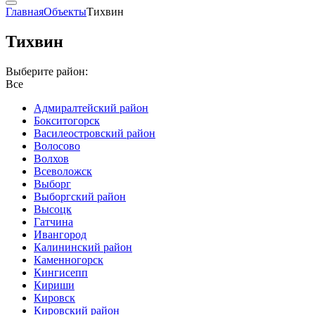
Главная
Объекты
Тихвин
Тихвин
Выберите район:
Все
Адмиралтейский район
Бокситогорск
Василеостровский район
Волосово
Волхов
Всеволожск
Выборг
Выборгский район
Высоцк
Гатчина
Ивангород
Калининский район
Каменногорск
Кингисепп
Кириши
Кировск
Кировский район