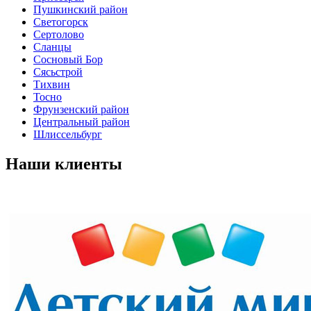
Пушкинский район
Светогорск
Сертолово
Сланцы
Сосновый Бор
Сясьстрой
Тихвин
Тосно
Фрунзенский район
Центральный район
Шлиссельбург
Наши
клиенты