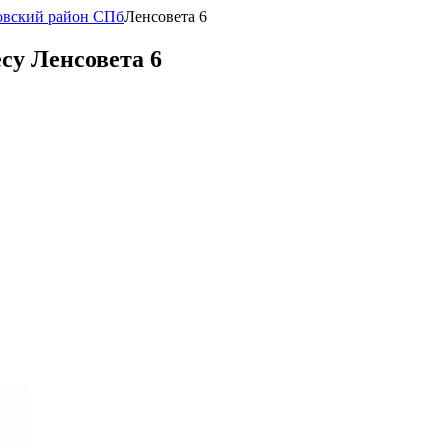
овский район СПб
Ленсовета 6
су Ленсовета 6