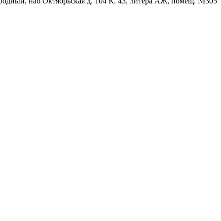
родный, наб Октябрьская д. 104 К. 43, литера АЖ, помещ. №305