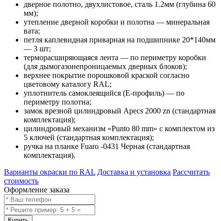
дверное полотно, двухлистовое, сталь 1.2мм (глубина 60
мм);
утепление дверной коробки и полотна — минеральная
вата;
петля каплевидная приварная на подшипнике 20*140мм
— 3 шт;
терморасширяющаяся лента — по периметру коробки
(для дымогазонепроницаемых дверных блоков);
верхнее покрытие порошковой краской согласно
цветовому каталогу RAL;
уплотнитель самоклеящийся (E-профиль) — по
периметру полотна;
замок врезной цилиндровый Apecs 2000 zn (стандартная
комплектация);
цилиндровый механизм «Punto 80 mm» с комплектом из
5 ключей (стандартная комплектация);
ручка на планке Fuaro -0431 Черная (стандартная
комплектация).
Варианты окраски по RAL
Доставка и установка
Рассчитать
стоимость
Оформление заказа
Купить