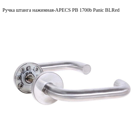
Ручка штанга нажимная-APECS PB 1700b Panic BLRed