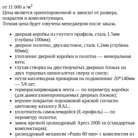
2
от 11 000
a
/м
Цена является ориентировочной и зависит от размера,
покрытия и комплектующих.
Точная цена будет озвучена менеджером после заказа.
дверная коробка из гнутого профиля, сталь 1.5мм
(глубина 100мм);
дверное полотно, двухлистовое, сталь 1.2мм (глубина
60мм);
утепление дверной коробки и полотна — минеральная
вата;
глухая створка на двустворчатых дверных блоках на
двух торцевых шпингалетах сверху и снизу;
петля каплевидная приварная на подшипнике 20*140мм
— 5/6 шт;
терморасширяющаяся лента — по периметру коробки
(для дымогазонепроницаемых дверных блоков);
верхнее покрытие порошковой краской согласно
цветовому каталогу RAL;
уплотнитель самоклеящийся (E-профиль) — по
периметру полотна;
замок врезной цилиндровый Apecs 2000 zn (стандартная
комплектация);
цилиндровый механизм «Punto 80 mm» с комплектом из