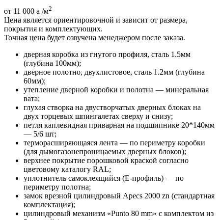
2
от 11 000
a
/м
Цена является ориентировочной и зависит от размера,
покрытия и комплектующих.
Точная цена будет озвучена менеджером после заказа.
дверная коробка из гнутого профиля, сталь 1.5мм
(глубина 100мм);
дверное полотно, двухлистовое, сталь 1.2мм (глубина
60мм);
утепление дверной коробки и полотна — минеральная
вата;
глухая створка на двустворчатых дверных блоках на
двух торцевых шпингалетах сверху и снизу;
петля каплевидная приварная на подшипнике 20*140мм
— 5/6 шт;
терморасширяющаяся лента — по периметру коробки
(для дымогазонепроницаемых дверных блоков);
верхнее покрытие порошковой краской согласно
цветовому каталогу RAL;
уплотнитель самоклеящийся (E-профиль) — по
периметру полотна;
замок врезной цилиндровый Apecs 2000 zn (стандартная
комплектация);
цилиндровый механизм «Punto 80 mm» с комплектом из