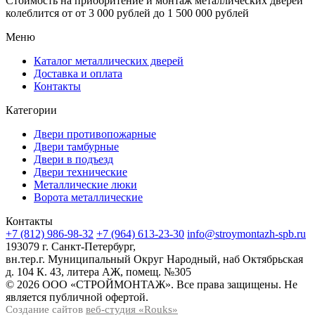
Стоимость на приобритение и монтаж металлических дверей
колеблится от
от 3 000 рублей до 1 500 000 рублей
Меню
Каталог металлических дверей
Доставка и оплата
Контакты
Категории
Двери противопожарные
Двери тамбурные
Двери в подъезд
Двери технические
Металлические люки
Ворота металлические
Контакты
+7 (812) 986-98-32
+7 (964) 613-23-30
info@stroymontazh-spb.ru
193079 г. Санкт-Петербург,
вн.тер.г. Муниципальный Округ Народный, наб Октябрьская
д. 104 К. 43, литера АЖ, помещ. №305
© 2026 ООО «СТРОЙМОНТАЖ». Все права защищены. Не
является публичной офертой.
Создание сайтов
веб-студия «Rouks»