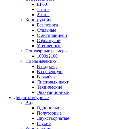
EI 60
1 типа
2 типа
Конструкция
Без порога
Стальные
С антипаникой
С фрамугой
Утепленные
Популярные размеры
1000х2100
По назначению
В подъезд
В серверную
В тамбур
Лифтовых шахт
Технические
Эвакуационные
Двери тамбурные
Вид
Однопольные
Полуторные
Двухстворчатые
Глухие
Конструкция