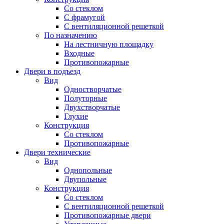
Со стеклом
С фрамугой
С вентиляционной решеткой
По назначению
На лестничную площадку
Входные
Противопожарные
Двери в подъезд
Вид
Одностворчатые
Полуторные
Двухстворчатые
Глухие
Конструкция
Со стеклом
Противопожарные
Двери технические
Вид
Однопольные
Двупольные
Конструкция
Со стеклом
С вентиляционной решеткой
Противопожарные двери