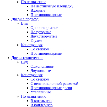
По назначению
На лестничную площадку
Входные
Противопожарные
Двери в подъезд
Вид
Одностворчатые
Полуторные
Двухстворчатые
Глухие
Конструкция
Со стеклом
Противопожарные
Двери технические
Вид
Однопольные
Двупольные
Конструкция
Со стеклом
С вентиляционной решеткой
Противопожарные двери
Утепленные
По назначению
В котельную
В бойлерную