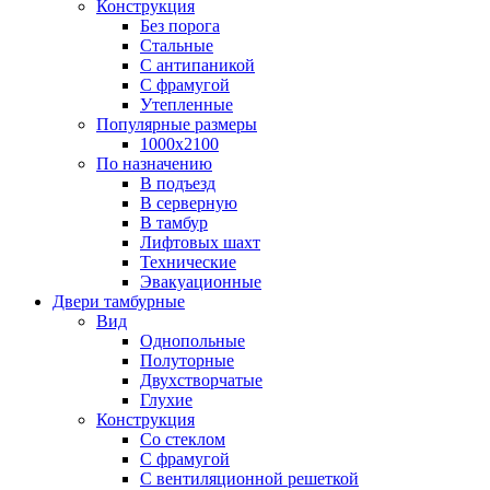
Конструкция
Без порога
Стальные
С антипаникой
С фрамугой
Утепленные
Популярные размеры
1000х2100
По назначению
В подъезд
В серверную
В тамбур
Лифтовых шахт
Технические
Эвакуационные
Двери тамбурные
Вид
Однопольные
Полуторные
Двухстворчатые
Глухие
Конструкция
Со стеклом
С фрамугой
С вентиляционной решеткой