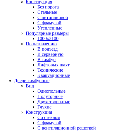
Конструкция
Без порога
Стальные
С антипаникой
С фрамугой
Утепленные
Популярные размеры
1000х2100
По назначению
В подъезд
В серверную
В тамбур
Лифтовых шахт
Технические
Эвакуационные
Двери тамбурные
Вид
Однопольные
Полуторные
Двухстворчатые
Глухие
Конструкция
Со стеклом
С фрамугой
С вентиляционной решеткой