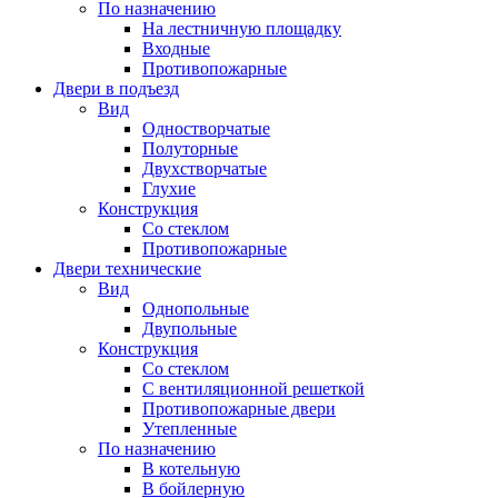
По назначению
На лестничную площадку
Входные
Противопожарные
Двери в подъезд
Вид
Одностворчатые
Полуторные
Двухстворчатые
Глухие
Конструкция
Со стеклом
Противопожарные
Двери технические
Вид
Однопольные
Двупольные
Конструкция
Со стеклом
С вентиляционной решеткой
Противопожарные двери
Утепленные
По назначению
В котельную
В бойлерную