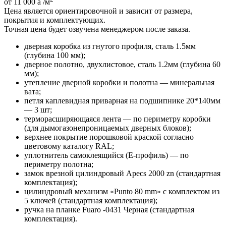
от 11 000
a
/м
Цена является ориентировочной и зависит от размера,
покрытия и комплектующих.
Точная цена будет озвучена менеджером после заказа.
дверная коробка из гнутого профиля, сталь 1.5мм
(глубина 100 мм);
дверное полотно, двухлистовое, сталь 1.2мм (глубина 60
мм);
утепление дверной коробки и полотна — минеральная
вата;
петля каплевидная приварная на подшипнике 20*140мм
— 3 шт;
терморасширяющаяся лента — по периметру коробки
(для дымогазонепроницаемых дверных блоков);
верхнее покрытие порошковой краской согласно
цветовому каталогу RAL;
уплотнитель самоклеящийся (E-профиль) — по
периметру полотна;
замок врезной цилиндровый Apecs 2000 zn (стандартная
комплектация);
цилиндровый механизм «Punto 80 mm» с комплектом из
5 ключей (стандартная комплектация);
ручка на планке Fuaro -0431 Черная (стандартная
комплектация).