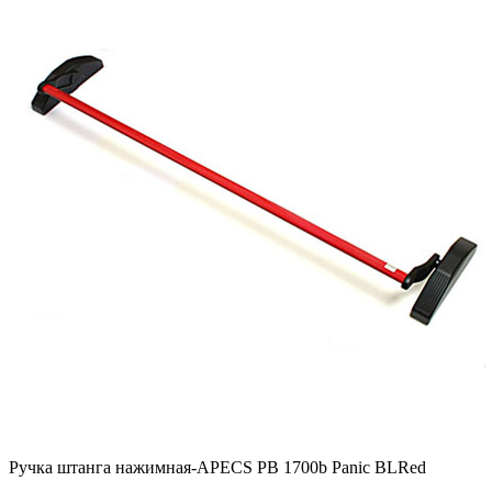
Ручка штанга нажимная-APECS PB 1700b Panic BLRed