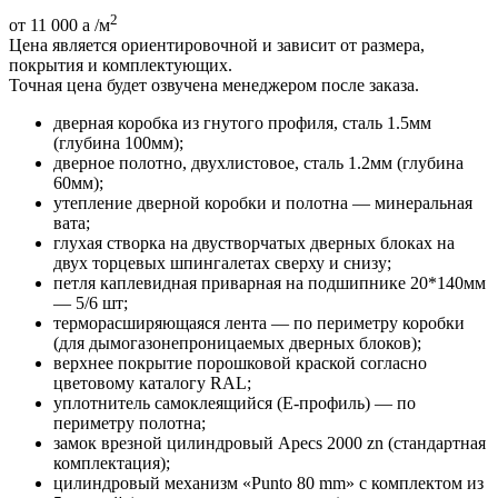
2
от 11 000
a
/м
Цена является ориентировочной и зависит от размера,
покрытия и комплектующих.
Точная цена будет озвучена менеджером после заказа.
дверная коробка из гнутого профиля, сталь 1.5мм
(глубина 100мм);
дверное полотно, двухлистовое, сталь 1.2мм (глубина
60мм);
утепление дверной коробки и полотна — минеральная
вата;
глухая створка на двустворчатых дверных блоках на
двух торцевых шпингалетах сверху и снизу;
петля каплевидная приварная на подшипнике 20*140мм
— 5/6 шт;
терморасширяющаяся лента — по периметру коробки
(для дымогазонепроницаемых дверных блоков);
верхнее покрытие порошковой краской согласно
цветовому каталогу RAL;
уплотнитель самоклеящийся (E-профиль) — по
периметру полотна;
замок врезной цилиндровый Apecs 2000 zn (стандартная
комплектация);
цилиндровый механизм «Punto 80 mm» с комплектом из