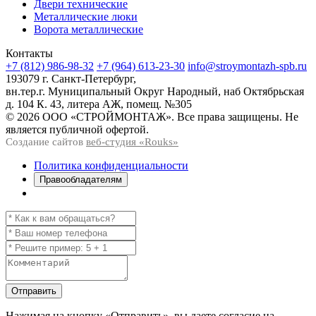
Двери технические
Металлические люки
Ворота металлические
Контакты
+7 (812) 986-98-32
+7 (964) 613-23-30
info@stroymontazh-spb.ru
193079 г. Санкт-Петербург,
вн.тер.г. Муниципальный Округ Народный, наб Октябрьская
д. 104 К. 43, литера АЖ, помещ. №305
© 2026 ООО «СТРОЙМОНТАЖ». Все права защищены. Не
является публичной офертой.
Создание сайтов
веб-студия «Rouks»
Политика конфиденциальности
Правообладателям
Отправить
Нажимая на кнопку
«Отправить»
, вы даете согласие на