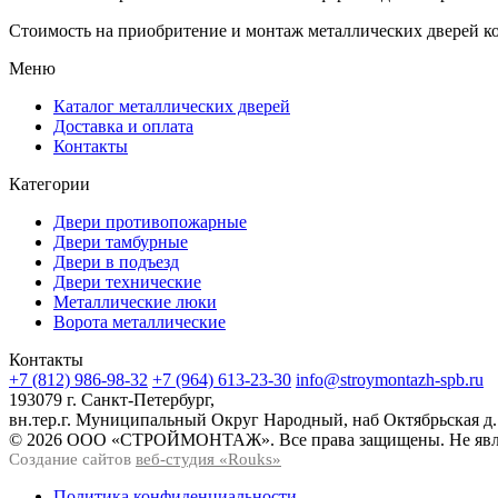
Стоимость на приобритение и монтаж металлических дверей к
Меню
Каталог металлических дверей
Доставка и оплата
Контакты
Категории
Двери противопожарные
Двери тамбурные
Двери в подъезд
Двери технические
Металлические люки
Ворота металлические
Контакты
+7 (812) 986-98-32
+7 (964) 613-23-30
info@stroymontazh-spb.ru
193079 г. Санкт-Петербург,
вн.тер.г. Муниципальный Округ Народный, наб Октябрьская д.
© 2026 ООО «СТРОЙМОНТАЖ». Все права защищены. Не явля
Создание сайтов
веб-студия «Rouks»
Политика конфиденциальности