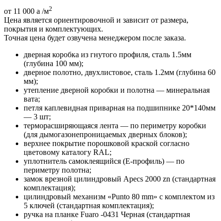
2
от 11 000
a
/м
Цена является ориентировочной и зависит от размера,
покрытия и комплектующих.
Точная цена будет озвучена менеджером после заказа.
дверная коробка из гнутого профиля, сталь 1.5мм
(глубина 100 мм);
дверное полотно, двухлистовое, сталь 1.2мм (глубина 60
мм);
утепление дверной коробки и полотна — минеральная
вата;
петля каплевидная приварная на подшипнике 20*140мм
— 3 шт;
терморасширяющаяся лента — по периметру коробки
(для дымогазонепроницаемых дверных блоков);
верхнее покрытие порошковой краской согласно
цветовому каталогу RAL;
уплотнитель самоклеящийся (E-профиль) — по
периметру полотна;
замок врезной цилиндровый Apecs 2000 zn (стандартная
комплектация);
цилиндровый механизм «Punto 80 mm» с комплектом из
5 ключей (стандартная комплектация);
ручка на планке Fuaro -0431 Черная (стандартная