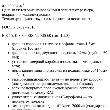
2
от 9 500
a
/м
Цена является ориентировочной и зависит от размера,
покрытия и комплектующих.
Точная цена будет озвучена менеджером после заказа.
ГОСТ Р 57327-2016
EIS 15, EIS 30, EIS 45, EIS 60 (тип 1,2,3)
дверная коробка из гнутого профиля, сталь 1.5мм
(глубина 100 мм);
дверное полотно, двухлистовое, сталь 1.2мм (глубина 60
мм);
утепление дверной коробки и полотна — минеральная
вата;
петля каплевидная приварная на подшипнике 20*140мм
— 3 шт;
терморасширяющаяся лента — по периметру коробки
(для дымогазонепроницаемых дверных блоков);
верхнее покрытие порошковой краской согласно
цветовому каталогу RAL;
уплотнитель самоклеящийся (E-профиль) — по
периметру полотна;
замок врезной цилиндровый Apecs 2000 zn (стандартная