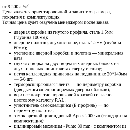
2
от 9 500
a
/м
Цена является ориентировочной и зависит от размера,
покрытия и комплектующих.
Точная цена будет озвучена менеджером после заказа.
дверная коробка из гнутого профиля, сталь 1.5мм
(глубина 100мм);
дверное полотно, двухлистовое, сталь 1.2мм (глубина
60мм);
утепление дверной коробки и полотна — минеральная
вата;
глухая створка на двустворчатых дверных блоках на
двух торцевых шпингалетах сверху и снизу;
петля каплевидная приварная на подшипнике 20*140мм
— 5/6 шт;
терморасширяющаяся лента — по периметру коробки
(для дымогазонепроницаемых дверных блоков);
верхнее покрытие порошковой краской согласно
цветовому каталогу RAL;
уплотнитель самоклеящийся (E-профиль) — по
периметру полотна;
замок врезной цилиндровый Apecs 2000 zn (стандартная
комплектация);
цилиндровый механизм «Punto 80 mm» с комплектом из