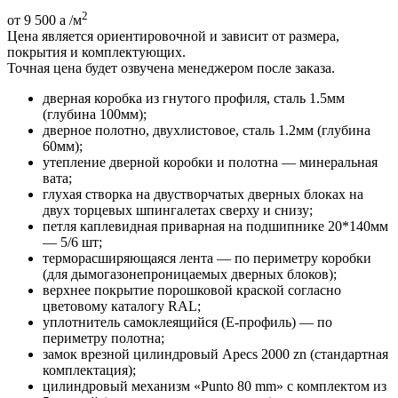
2
от 9 500
a
/м
Цена является ориентировочной и зависит от размера,
покрытия и комплектующих.
Точная цена будет озвучена менеджером после заказа.
дверная коробка из гнутого профиля, сталь 1.5мм
(глубина 100мм);
дверное полотно, двухлистовое, сталь 1.2мм (глубина
60мм);
утепление дверной коробки и полотна — минеральная
вата;
глухая створка на двустворчатых дверных блоках на
двух торцевых шпингалетах сверху и снизу;
петля каплевидная приварная на подшипнике 20*140мм
— 5/6 шт;
терморасширяющаяся лента — по периметру коробки
(для дымогазонепроницаемых дверных блоков);
верхнее покрытие порошковой краской согласно
цветовому каталогу RAL;
уплотнитель самоклеящийся (E-профиль) — по
периметру полотна;
замок врезной цилиндровый Apecs 2000 zn (стандартная
комплектация);
цилиндровый механизм «Punto 80 mm» с комплектом из