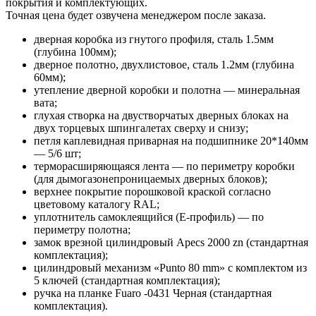
покрытия и комплектующих.
Точная цена будет озвучена менеджером после заказа.
дверная коробка из гнутого профиля, сталь 1.5мм
(глубина 100мм);
дверное полотно, двухлистовое, сталь 1.2мм (глубина
60мм);
утепление дверной коробки и полотна — минеральная
вата;
глухая створка на двустворчатых дверных блоках на
двух торцевых шпингалетах сверху и снизу;
петля каплевидная приварная на подшипнике 20*140мм
— 5/6 шт;
терморасширяющаяся лента — по периметру коробки
(для дымогазонепроницаемых дверных блоков);
верхнее покрытие порошковой краской согласно
цветовому каталогу RAL;
уплотнитель самоклеящийся (E-профиль) — по
периметру полотна;
замок врезной цилиндровый Apecs 2000 zn (стандартная
комплектация);
цилиндровый механизм «Punto 80 mm» с комплектом из
5 ключей (стандартная комплектация);
ручка на планке Fuaro -0431 Черная (стандартная
комплектация).