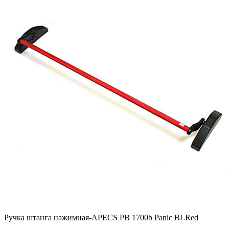
Ручка штанга нажимная-APECS PB 1700b Panic BLRed