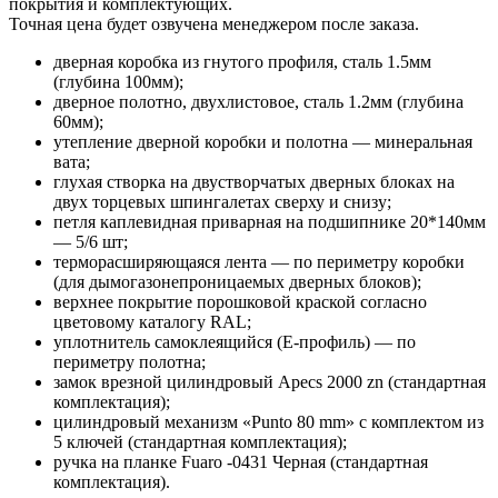
покрытия и комплектующих.
Точная цена будет озвучена менеджером после заказа.
дверная коробка из гнутого профиля, сталь 1.5мм
(глубина 100мм);
дверное полотно, двухлистовое, сталь 1.2мм (глубина
60мм);
утепление дверной коробки и полотна — минеральная
вата;
глухая створка на двустворчатых дверных блоках на
двух торцевых шпингалетах сверху и снизу;
петля каплевидная приварная на подшипнике 20*140мм
— 5/6 шт;
терморасширяющаяся лента — по периметру коробки
(для дымогазонепроницаемых дверных блоков);
верхнее покрытие порошковой краской согласно
цветовому каталогу RAL;
уплотнитель самоклеящийся (E-профиль) — по
периметру полотна;
замок врезной цилиндровый Apecs 2000 zn (стандартная
комплектация);
цилиндровый механизм «Punto 80 mm» с комплектом из
5 ключей (стандартная комплектация);
ручка на планке Fuaro -0431 Черная (стандартная
комплектация).