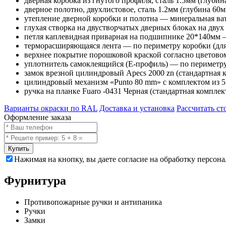
дверная коробка из гнутого профиля, сталь 1.5мм (глубин
дверное полотно, двухлистовое, сталь 1.2мм (глубина 60м
утепление дверной коробки и полотна — минеральная ват
глухая створка на двустворчатых дверных блоках на двух
петля каплевидная приварная на подшипнике 20*140мм —
терморасширяющаяся лента — по периметру коробки (дл
верхнее покрытие порошковой краской согласно цветово
уплотнитель самоклеящийся (E-профиль) — по периметру
замок врезной цилиндровый Apecs 2000 zn (стандартная 
цилиндровый механизм «Punto 80 mm» с комплектом из 5 
ручка на планке Fuaro -0431 Черная (стандартная комплек
Варианты окраски по RAL
Доставка и установка
Рассчитать ст
Оформление заказа
Купить
Нажимая на кнопку, вы даете согласие на обработку персон
Фурнитура
Противопожарные ручки и антипаника
Ручки
Замки