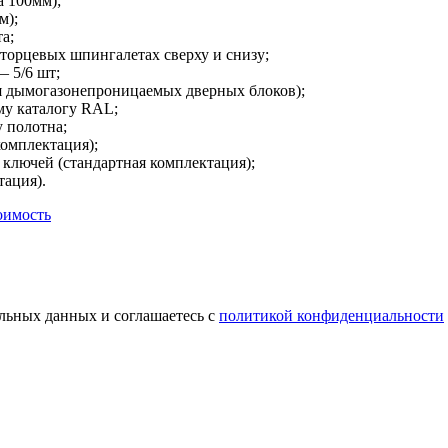
а 100мм);
м);
а;
 торцевых шпингалетах сверху и снизу;
 5/6 шт;
я дымогазонепроницаемых дверных блоков);
му каталогу RAL;
 полотна;
комплектация);
ключей (стандартная комплектация);
тация).
оимость
альных данных и соглашаетесь с
политикой конфиденциальности