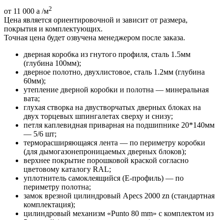
2
от 11 000
a
/м
Цена является ориентировочной и зависит от размера,
покрытия и комплектующих.
Точная цена будет озвучена менеджером после заказа.
дверная коробка из гнутого профиля, сталь 1.5мм
(глубина 100мм);
дверное полотно, двухлистовое, сталь 1.2мм (глубина
60мм);
утепление дверной коробки и полотна — минеральная
вата;
глухая створка на двустворчатых дверных блоках на
двух торцевых шпингалетах сверху и снизу;
петля каплевидная приварная на подшипнике 20*140мм
— 5/6 шт;
терморасширяющаяся лента — по периметру коробки
(для дымогазонепроницаемых дверных блоков);
верхнее покрытие порошковой краской согласно
цветовому каталогу RAL;
уплотнитель самоклеящийся (E-профиль) — по
периметру полотна;
замок врезной цилиндровый Apecs 2000 zn (стандартная
комплектация);
цилиндровый механизм «Punto 80 mm» с комплектом из