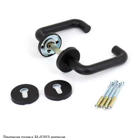
Дверная ручка H-0203 черная