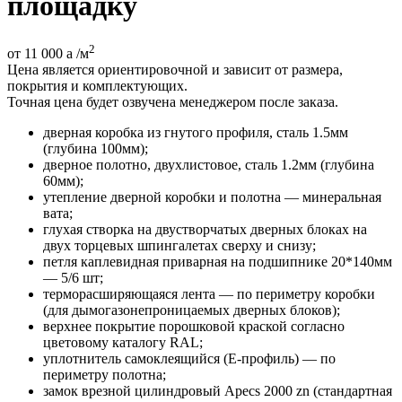
площадку
2
от 11 000
a
/м
Цена является ориентировочной и зависит от размера,
покрытия и комплектующих.
Точная цена будет озвучена менеджером после заказа.
дверная коробка из гнутого профиля, сталь 1.5мм
(глубина 100мм);
дверное полотно, двухлистовое, сталь 1.2мм (глубина
60мм);
утепление дверной коробки и полотна — минеральная
вата;
глухая створка на двустворчатых дверных блоках на
двух торцевых шпингалетах сверху и снизу;
петля каплевидная приварная на подшипнике 20*140мм
— 5/6 шт;
терморасширяющаяся лента — по периметру коробки
(для дымогазонепроницаемых дверных блоков);
верхнее покрытие порошковой краской согласно
цветовому каталогу RAL;
уплотнитель самоклеящийся (E-профиль) — по
периметру полотна;
замок врезной цилиндровый Apecs 2000 zn (стандартная