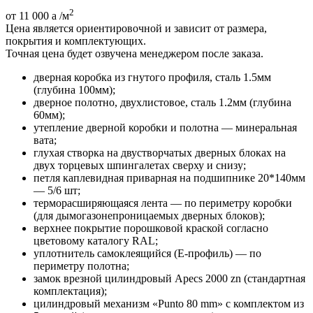
2
от 11 000
a
/м
Цена является ориентировочной и зависит от размера,
покрытия и комплектующих.
Точная цена будет озвучена менеджером после заказа.
дверная коробка из гнутого профиля, сталь 1.5мм
(глубина 100мм);
дверное полотно, двухлистовое, сталь 1.2мм (глубина
60мм);
утепление дверной коробки и полотна — минеральная
вата;
глухая створка на двустворчатых дверных блоках на
двух торцевых шпингалетах сверху и снизу;
петля каплевидная приварная на подшипнике 20*140мм
— 5/6 шт;
терморасширяющаяся лента — по периметру коробки
(для дымогазонепроницаемых дверных блоков);
верхнее покрытие порошковой краской согласно
цветовому каталогу RAL;
уплотнитель самоклеящийся (E-профиль) — по
периметру полотна;
замок врезной цилиндровый Apecs 2000 zn (стандартная
комплектация);
цилиндровый механизм «Punto 80 mm» с комплектом из