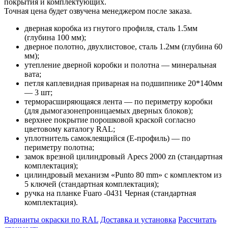
покрытия и комплектующих.
Точная цена будет озвучена менеджером после заказа.
дверная коробка из гнутого профиля, сталь 1.5мм
(глубина 100 мм);
дверное полотно, двухлистовое, сталь 1.2мм (глубина 60
мм);
утепление дверной коробки и полотна — минеральная
вата;
петля каплевидная приварная на подшипнике 20*140мм
— 3 шт;
терморасширяющаяся лента — по периметру коробки
(для дымогазонепроницаемых дверных блоков);
верхнее покрытие порошковой краской согласно
цветовому каталогу RAL;
уплотнитель самоклеящийся (E-профиль) — по
периметру полотна;
замок врезной цилиндровый Apecs 2000 zn (стандартная
комплектация);
цилиндровый механизм «Punto 80 mm» с комплектом из
5 ключей (стандартная комплектация);
ручка на планке Fuaro -0431 Черная (стандартная
комплектация).
Варианты окраски по RAL
Доставка и установка
Рассчитать