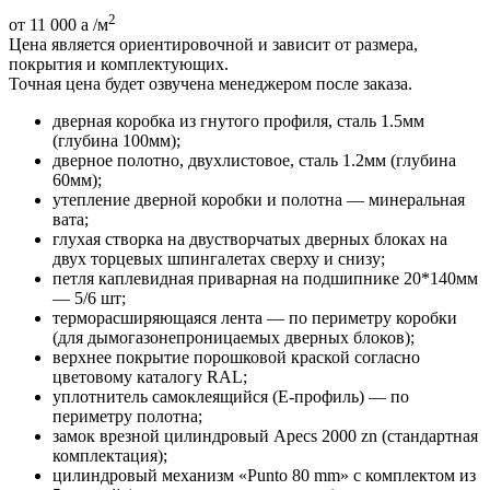
2
от 11 000
a
/м
Цена является ориентировочной и зависит от размера,
покрытия и комплектующих.
Точная цена будет озвучена менеджером после заказа.
дверная коробка из гнутого профиля, сталь 1.5мм
(глубина 100мм);
дверное полотно, двухлистовое, сталь 1.2мм (глубина
60мм);
утепление дверной коробки и полотна — минеральная
вата;
глухая створка на двустворчатых дверных блоках на
двух торцевых шпингалетах сверху и снизу;
петля каплевидная приварная на подшипнике 20*140мм
— 5/6 шт;
терморасширяющаяся лента — по периметру коробки
(для дымогазонепроницаемых дверных блоков);
верхнее покрытие порошковой краской согласно
цветовому каталогу RAL;
уплотнитель самоклеящийся (E-профиль) — по
периметру полотна;
замок врезной цилиндровый Apecs 2000 zn (стандартная
комплектация);
цилиндровый механизм «Punto 80 mm» с комплектом из