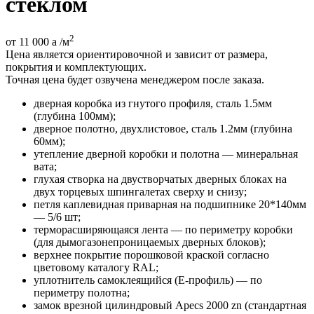
стеклом
2
от 11 000
a
/м
Цена является ориентировочной и зависит от размера,
покрытия и комплектующих.
Точная цена будет озвучена менеджером после заказа.
дверная коробка из гнутого профиля, сталь 1.5мм
(глубина 100мм);
дверное полотно, двухлистовое, сталь 1.2мм (глубина
60мм);
утепление дверной коробки и полотна — минеральная
вата;
глухая створка на двустворчатых дверных блоках на
двух торцевых шпингалетах сверху и снизу;
петля каплевидная приварная на подшипнике 20*140мм
— 5/6 шт;
терморасширяющаяся лента — по периметру коробки
(для дымогазонепроницаемых дверных блоков);
верхнее покрытие порошковой краской согласно
цветовому каталогу RAL;
уплотнитель самоклеящийся (E-профиль) — по
периметру полотна;
замок врезной цилиндровый Apecs 2000 zn (стандартная