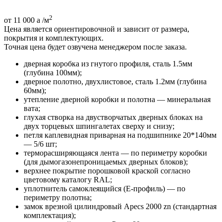
2
от 11 000
a
/м
Цена является ориентировочной и зависит от размера,
покрытия и комплектующих.
Точная цена будет озвучена менеджером после заказа.
дверная коробка из гнутого профиля, сталь 1.5мм
(глубина 100мм);
дверное полотно, двухлистовое, сталь 1.2мм (глубина
60мм);
утепление дверной коробки и полотна — минеральная
вата;
глухая створка на двустворчатых дверных блоках на
двух торцевых шпингалетах сверху и снизу;
петля каплевидная приварная на подшипнике 20*140мм
— 5/6 шт;
терморасширяющаяся лента — по периметру коробки
(для дымогазонепроницаемых дверных блоков);
верхнее покрытие порошковой краской согласно
цветовому каталогу RAL;
уплотнитель самоклеящийся (E-профиль) — по
периметру полотна;
замок врезной цилиндровый Apecs 2000 zn (стандартная
комплектация);