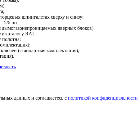
а 100мм);
м);
а;
 торцевых шпингалетах сверху и снизу;
 5/6 шт;
я дымогазонепроницаемых дверных блоков);
му каталогу RAL;
 полотна;
комплектация);
ключей (стандартная комплектация);
тация).
оимость
альных данных и соглашаетесь с
политикой конфиденциальности