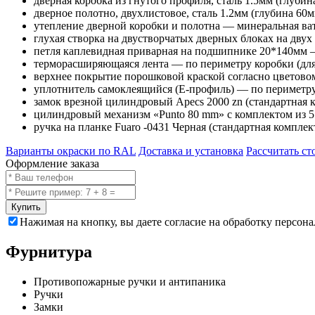
дверная коробка из гнутого профиля, сталь 1.5мм (глубин
дверное полотно, двухлистовое, сталь 1.2мм (глубина 60м
утепление дверной коробки и полотна — минеральная ват
глухая створка на двустворчатых дверных блоках на двух
петля каплевидная приварная на подшипнике 20*140мм —
терморасширяющаяся лента — по периметру коробки (дл
верхнее покрытие порошковой краской согласно цветово
уплотнитель самоклеящийся (E-профиль) — по периметру
замок врезной цилиндровый Apecs 2000 zn (стандартная 
цилиндровый механизм «Punto 80 mm» с комплектом из 5 
ручка на планке Fuaro -0431 Черная (стандартная комплек
Варианты окраски по RAL
Доставка и установка
Рассчитать ст
Оформление заказа
Купить
Нажимая на кнопку, вы даете согласие на обработку персон
Фурнитура
Противопожарные ручки и антипаника
Ручки
Замки