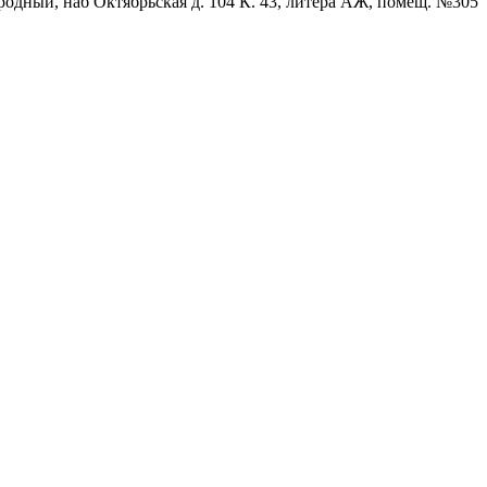
родный, наб Октябрьская д. 104 К. 43, литера АЖ, помещ. №305