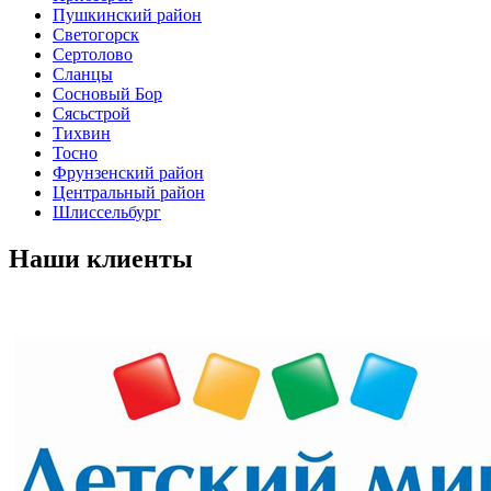
Пушкинский район
Светогорск
Сертолово
Сланцы
Сосновый Бор
Сясьстрой
Тихвин
Тосно
Фрунзенский район
Центральный район
Шлиссельбург
Наши
клиенты