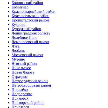
Колпинский район
Коммунар
Красногвардейский район
Красносельский район
Кронштадтский район
Кудрово
Курортный район
Ленинградская область
Лодейное Поле
Ломоносовский район
Луга
Любань
Московский район
Мурино
Невский район
Никольское
Новая Ладога
Отрадное
Петроградский район
Петродворцовый район
Пикалёво
Подпорожье
Приморск
Приморский район
Приозерск