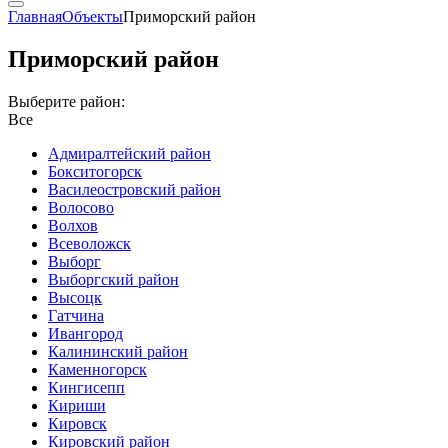
Главная
Объекты
Приморский район
Приморский район
Выберите район:
Все
Адмиралтейский район
Бокситогорск
Василеостровский район
Волосово
Волхов
Всеволожск
Выборг
Выборгский район
Высоцк
Гатчина
Ивангород
Калининский район
Каменногорск
Кингисепп
Кириши
Кировск
Кировский район