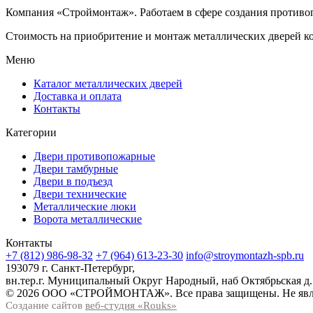
Компания «Строймонтаж»
.
Работаем в сфере создания против
Стоимость на приобритение и монтаж металлических дверей к
Меню
Каталог металлических дверей
Доставка и оплата
Контакты
Категории
Двери противопожарные
Двери тамбурные
Двери в подъезд
Двери технические
Металлические люки
Ворота металлические
Контакты
+7 (812) 986-98-32
+7 (964) 613-23-30
info@stroymontazh-spb.ru
193079 г. Санкт-Петербург,
вн.тер.г. Муниципальный Округ Народный, наб Октябрьская д.
© 2026 ООО «СТРОЙМОНТАЖ». Все права защищены. Не явля
Создание сайтов
веб-студия «Rouks»