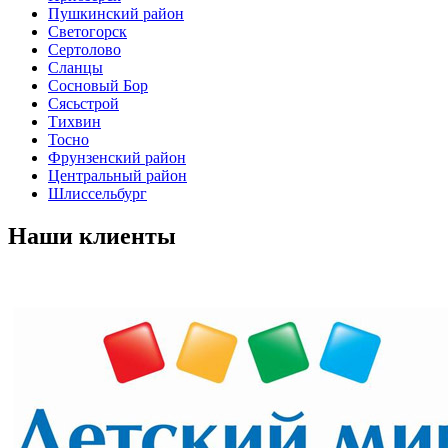
Пушкинский район
Светогорск
Сертолово
Сланцы
Сосновый Бор
Сясьстрой
Тихвин
Тосно
Фрунзенский район
Центральный район
Шлиссельбург
Наши
клиенты