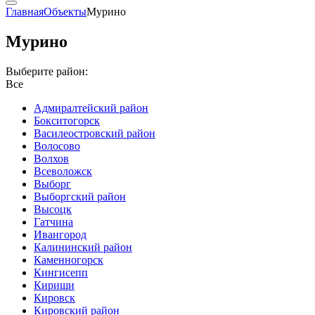
Главная
Объекты
Мурино
Мурино
Выберите район:
Все
Адмиралтейский район
Бокситогорск
Василеостровский район
Волосово
Волхов
Всеволожск
Выборг
Выборгский район
Высоцк
Гатчина
Ивангород
Калининский район
Каменногорск
Кингисепп
Кириши
Кировск
Кировский район