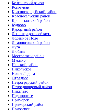
Колпинский район
Коммунар
Красногвардейский район
Красносельский район
Кронштадтский район
Кудрово
Курортный район
Ленинградская область
Лодейное Поле
Ломоносовский район
Луга
Любань
Московский район
Мурино
Невский район
Никольское
Новая Ладога
Отрадное
Петроградский район
Петродворцовый район
Пикалёво
Подпорожье
Приморск
Приморский район
Приозерск