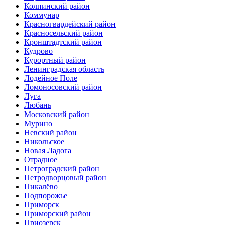
Колпинский район
Коммунар
Красногвардейский район
Красносельский район
Кронштадтский район
Кудрово
Курортный район
Ленинградская область
Лодейное Поле
Ломоносовский район
Луга
Любань
Московский район
Мурино
Невский район
Никольское
Новая Ладога
Отрадное
Петроградский район
Петродворцовый район
Пикалёво
Подпорожье
Приморск
Приморский район
Приозерск