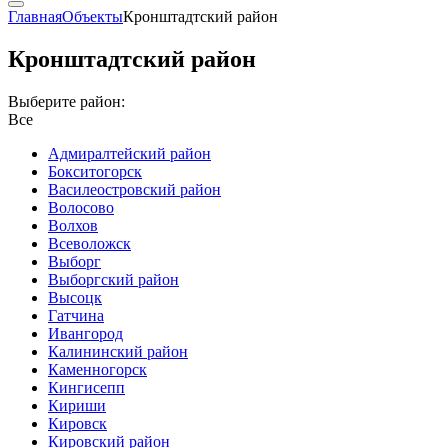
Главная
Объекты
Кронштадтский район
Кронштадтский район
Выберите район:
Все
Адмиралтейский район
Бокситогорск
Василеостровский район
Волосово
Волхов
Всеволожск
Выборг
Выборгский район
Высоцк
Гатчина
Ивангород
Калининский район
Каменногорск
Кингисепп
Кириши
Кировск
Кировский район