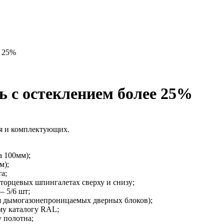
е 25%
ь с остеклением более 25%
ия и комплектующих.
а 100мм);
м);
а;
 торцевых шпингалетах сверху и снизу;
 5/6 шт;
я дымогазонепроницаемых дверных блоков);
му каталогу RAL;
 полотна;