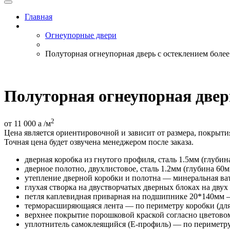
Главная
Огнеупорные двери
Полуторная огнеупорная дверь с остеклением боле
Полуторная огнеупорная двер
2
от 11 000
a
/м
Цена является ориентировочной и зависит от размера, покрыт
Точная цена будет озвучена менеджером после заказа.
дверная коробка из гнутого профиля, сталь 1.5мм (глубин
дверное полотно, двухлистовое, сталь 1.2мм (глубина 60м
утепление дверной коробки и полотна — минеральная ват
глухая створка на двустворчатых дверных блоках на двух
петля каплевидная приварная на подшипнике 20*140мм —
терморасширяющаяся лента — по периметру коробки (дл
верхнее покрытие порошковой краской согласно цветово
уплотнитель самоклеящийся (E-профиль) — по периметру