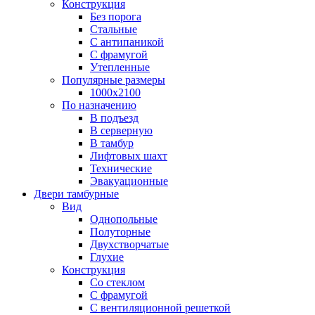
Конструкция
Без порога
Стальные
С антипаникой
С фрамугой
Утепленные
Популярные размеры
1000х2100
По назначению
В подъезд
В серверную
В тамбур
Лифтовых шахт
Технические
Эвакуационные
Двери тамбурные
Вид
Однопольные
Полуторные
Двухстворчатые
Глухие
Конструкция
Со стеклом
С фрамугой
С вентиляционной решеткой