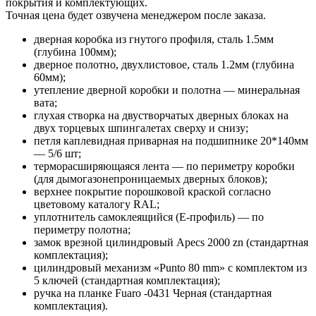
покрытия и комплектующих.
Точная цена будет озвучена менеджером после заказа.
дверная коробка из гнутого профиля, сталь 1.5мм
(глубина 100мм);
дверное полотно, двухлистовое, сталь 1.2мм (глубина
60мм);
утепление дверной коробки и полотна — минеральная
вата;
глухая створка на двустворчатых дверных блоках на
двух торцевых шпингалетах сверху и снизу;
петля каплевидная приварная на подшипнике 20*140мм
— 5/6 шт;
терморасширяющаяся лента — по периметру коробки
(для дымогазонепроницаемых дверных блоков);
верхнее покрытие порошковой краской согласно
цветовому каталогу RAL;
уплотнитель самоклеящийся (E-профиль) — по
периметру полотна;
замок врезной цилиндровый Apecs 2000 zn (стандартная
комплектация);
цилиндровый механизм «Punto 80 mm» с комплектом из
5 ключей (стандартная комплектация);
ручка на планке Fuaro -0431 Черная (стандартная
комплектация).