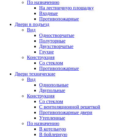
По назначению
На лестничную площадку
Входные
Противопожарные
Двери в подъезд
Вид
Одностворчатые
Полуторные
Двухстворчатые
Глухие
Конструкция
Со стеклом
Противопожарные
Двери технические
Вид
Однопольные
Двупольные
Конструкция
Со стеклом
С вентиляционной решеткой
Противопожарные двери
Утепленные
По назначению
В котельную
В бойлерную