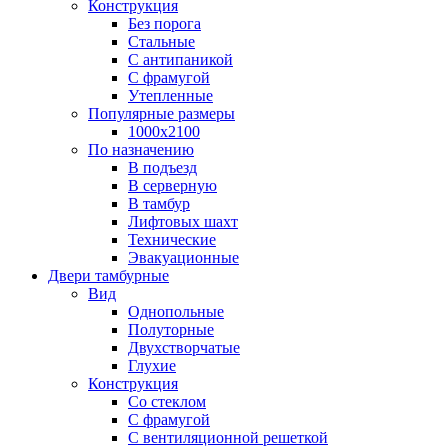
Конструкция
Без порога
Стальные
С антипаникой
С фрамугой
Утепленные
Популярные размеры
1000х2100
По назначению
В подъезд
В серверную
В тамбур
Лифтовых шахт
Технические
Эвакуационные
Двери тамбурные
Вид
Однопольные
Полуторные
Двухстворчатые
Глухие
Конструкция
Со стеклом
С фрамугой
С вентиляционной решеткой