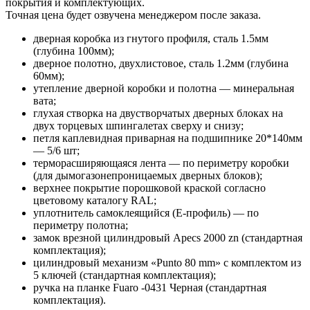
покрытия и комплектующих.
Точная цена будет озвучена менеджером после заказа.
дверная коробка из гнутого профиля, сталь 1.5мм
(глубина 100мм);
дверное полотно, двухлистовое, сталь 1.2мм (глубина
60мм);
утепление дверной коробки и полотна — минеральная
вата;
глухая створка на двустворчатых дверных блоках на
двух торцевых шпингалетах сверху и снизу;
петля каплевидная приварная на подшипнике 20*140мм
— 5/6 шт;
терморасширяющаяся лента — по периметру коробки
(для дымогазонепроницаемых дверных блоков);
верхнее покрытие порошковой краской согласно
цветовому каталогу RAL;
уплотнитель самоклеящийся (E-профиль) — по
периметру полотна;
замок врезной цилиндровый Apecs 2000 zn (стандартная
комплектация);
цилиндровый механизм «Punto 80 mm» с комплектом из
5 ключей (стандартная комплектация);
ручка на планке Fuaro -0431 Черная (стандартная
комплектация).