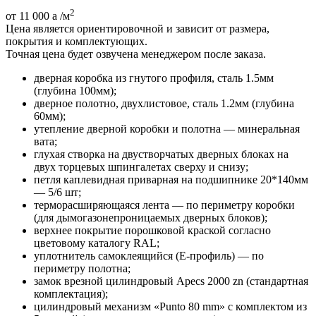
2
от 11 000
a
/м
Цена является ориентировочной и зависит от размера,
покрытия и комплектующих.
Точная цена будет озвучена менеджером после заказа.
дверная коробка из гнутого профиля, сталь 1.5мм
(глубина 100мм);
дверное полотно, двухлистовое, сталь 1.2мм (глубина
60мм);
утепление дверной коробки и полотна — минеральная
вата;
глухая створка на двустворчатых дверных блоках на
двух торцевых шпингалетах сверху и снизу;
петля каплевидная приварная на подшипнике 20*140мм
— 5/6 шт;
терморасширяющаяся лента — по периметру коробки
(для дымогазонепроницаемых дверных блоков);
верхнее покрытие порошковой краской согласно
цветовому каталогу RAL;
уплотнитель самоклеящийся (E-профиль) — по
периметру полотна;
замок врезной цилиндровый Apecs 2000 zn (стандартная
комплектация);
цилиндровый механизм «Punto 80 mm» с комплектом из